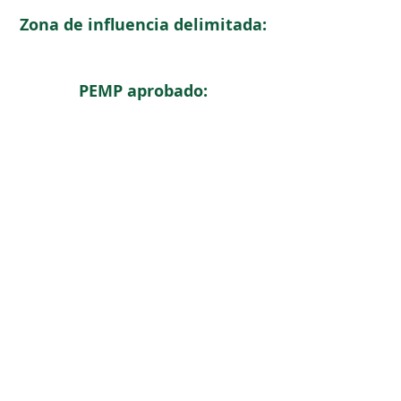
Zona de influencia delimitada:
PEMP aprobado:
< Regresar
ICOMOS COLOMBIA
Comité Nacional de Monumentos y Sitios
CONTACTO
Carrera 6 No. 11 - 73 Of. 301. Bogotá, Colombia