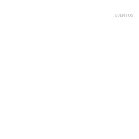
NOSOTROS
PATRIMONIO COLOMBIANO
EVENTOS