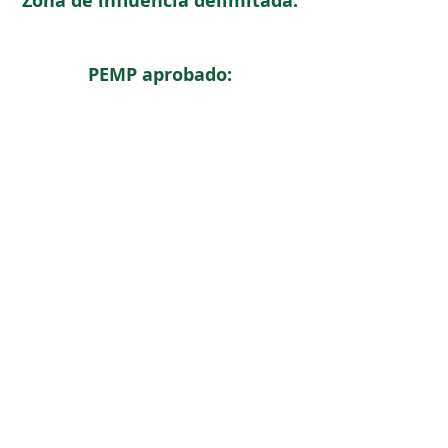
Zona de influencia delimitada:
PEMP aprobado:
< Regresar
ICOMOS COLOMBIA
Comité Nacional de Monumentos y Sitios
CONTACTO
Carrera 6 No. 11 - 73 Of. 301. Bogotá, Colombia
icomoscolombia.presidencia@gmail.com