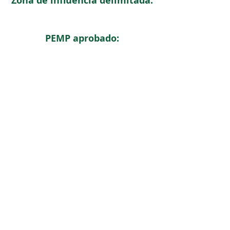
Zona de influencia delimitada:
PEMP aprobado:
< Regresar
ICOMOS COLOMBIA
Comité Nacional de Monumentos y Sitios
CONTACTO
Carrera 6 No. 11 - 73 Of. 301. Bogotá, Colombia
icomoscolombia.presidencia@gmail.com