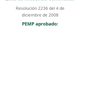
Resolución 2236 del 4 de
diciembre de 2008
PEMP aprobado:
< Regresar
ICOMOS COLOMBIA
Comité Nacional de Monumentos y Sitios
CONTACTO
Carrera 6 No. 11 - 73 Of. 301. Bogotá, Colombia