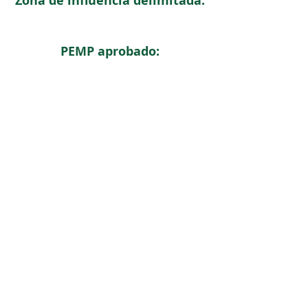
Zona de influencia delimitada:
PEMP aprobado:
< Regresar
ICOMOS COLOMBIA
Comité Nacional de Monumentos y Sitios
CONTACTO
Carrera 6 No. 11 - 73 Of. 301. Bogotá, Colombia
icomoscolombia.presidencia@gmail.com