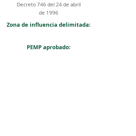
Decreto 746 del 24 de abril
de 1996
Zona de influencia delimitada:
PEMP aprobado:
< Regresar
ICOMOS COLOMBIA
Comité Nacional de Monumentos y Sitios
CONTACTO