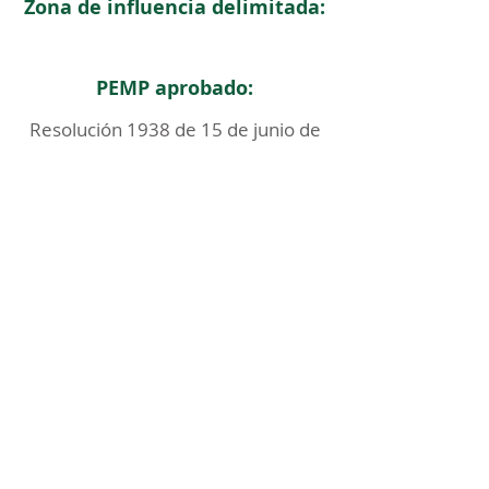
Zona de influencia delimitada:
PEMP aprobado:
Resolución 1938 de 15 de junio de
2018
< Regresar
ICOMOS COLOMBIA
Comité Nacional de Monumentos y Sitios
CONTACTO
Carrera 6 No. 11 - 73 Of. 301. Bogotá, Colombia