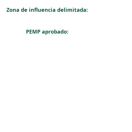
Zona de influencia delimitada:
PEMP aprobado:
< Regresar
ICOMOS COLOMBIA
Comité Nacional de Monumentos y Sitios
CONTACTO
Carrera 6 No. 11 - 73 Of. 301. Bogotá, Colombia