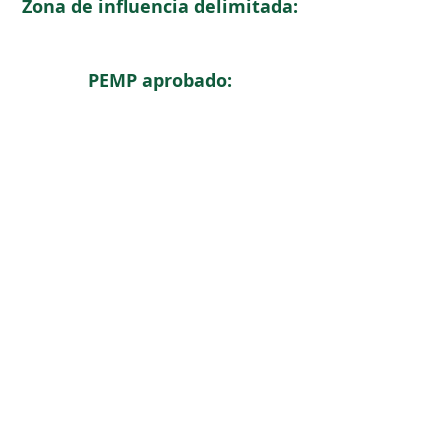
Zona de influencia delimitada:
PEMP aprobado:
< Regresar
ICOMOS COLOMBIA
Comité Nacional de Monumentos y Sitios
CONTACTO
Carrera 6 No. 11 - 73 Of. 301. Bogotá, Colombia
icomoscolombia.presidencia@gmail.com