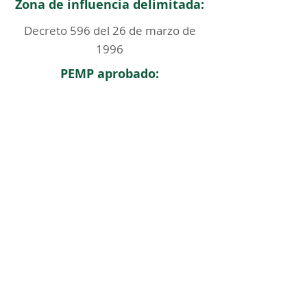
Zona de influencia delimitada:
Decreto 596 del 26 de marzo de
1996
PEMP aprobado:
< Regresar
ICOMOS COLOMBIA
Comité Nacional de Monumentos y Sitios
CONTACTO
Carrera 6 No. 11 - 73 Of. 301. Bogotá, Colombia