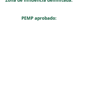
Zona de influencia delimitada:
PEMP aprobado:
< Regresar
ICOMOS COLOMBIA
Comité Nacional de Monumentos y Sitios
CONTACTO
Carrera 6 No. 11 - 73 Of. 301. Bogotá, Colombia
icomoscolombia.presidencia@gmail.com