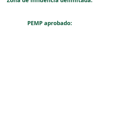
Zona de influencia delimitada:
PEMP aprobado:
< Regresar
ICOMOS COLOMBIA
Comité Nacional de Monumentos y Sitios
CONTACTO
Carrera 6 No. 11 - 73 Of. 301. Bogotá, Colombia
icomoscolombia.presidencia@gmail.com