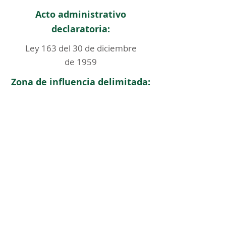
Acto administrativo
declaratoria:
Ley 163 del 30 de diciembre
de 1959
Zona de influencia delimitada:
PEMP aprobado:
< Regresar
ICOMOS COLOMBIA
Comité Nacional de Monumentos y Sitios