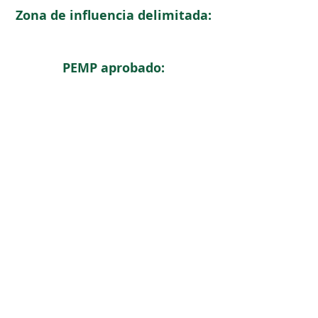
Zona de influencia delimitada:
PEMP aprobado:
< Regresar
ICOMOS COLOMBIA
Comité Nacional de Monumentos y Sitios
CONTACTO
Carrera 6 No. 11 - 73 Of. 301. Bogotá, Colombia