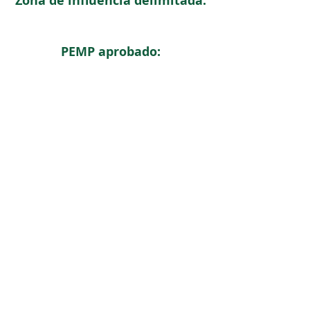
Zona de influencia delimitada:
PEMP aprobado:
< Regresar
ICOMOS COLOMBIA
Comité Nacional de Monumentos y Sitios
CONTACTO
Carrera 6 No. 11 - 73 Of. 301. Bogotá, Colombia
icomoscolombia.presidencia@gmail.com