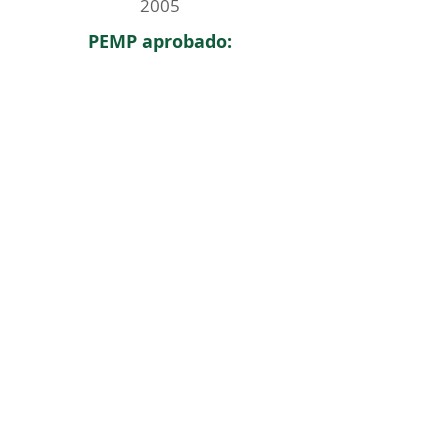
2005
PEMP aprobado:
< Regresar
ICOMOS COLOMBIA
Comité Nacional de Monumentos y Sitios
CONTACTO
Carrera 6 No. 11 - 73 Of. 301. Bogotá, Colombia
icomoscolombia.presidencia@gmail.com
|
icomoscolombia.secretario@gmail.com
comunicaciones.icomoscol@gmail.com