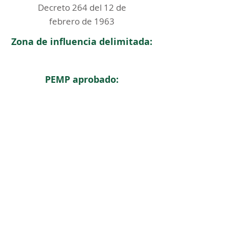
Decreto 264 del 12 de
febrero de 1963
Zona de influencia delimitada:
PEMP aprobado:
< Regresar
ICOMOS COLOMBIA
Comité Nacional de Monumentos y Sitios
CONTACTO