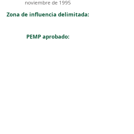
noviembre de 1995
Zona de influencia delimitada:
PEMP aprobado:
< Regresar
ICOMOS COLOMBIA
Comité Nacional de Monumentos y Sitios
CONTACTO
Carrera 6 No. 11 - 73 Of. 301. Bogotá, Colombia