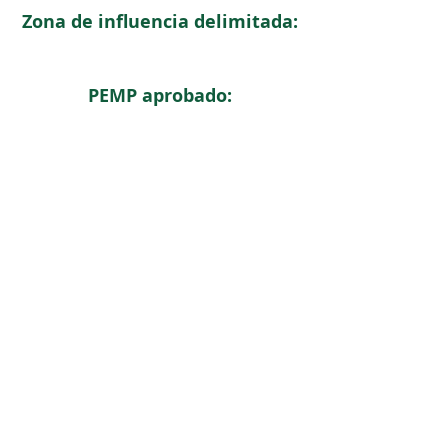
Zona de influencia delimitada:
PEMP aprobado:
< Regresar
ICOMOS COLOMBIA
Comité Nacional de Monumentos y Sitios
CONTACTO
Carrera 6 No. 11 - 73 Of. 301. Bogotá, Colombia