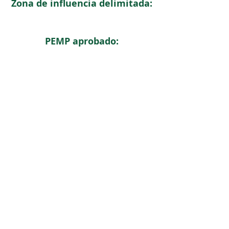
Zona de influencia delimitada:
PEMP aprobado:
< Regresar
ICOMOS COLOMBIA
Comité Nacional de Monumentos y Sitios
CONTACTO
Carrera 6 No. 11 - 73 Of. 301. Bogotá, Colombia
icomoscolombia.presidencia@gmail.com