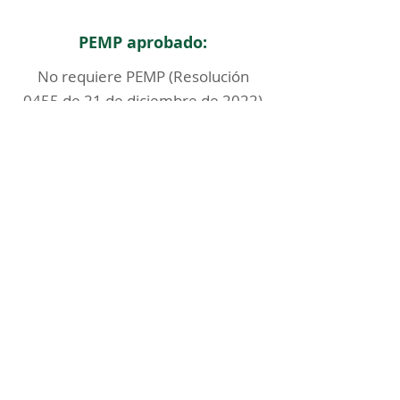
PEMP aprobado:
No requiere PEMP (Resolución
0455 de 21 de diciembre de 2022)
< Regresar
ICOMOS COLOMBIA
Comité Nacional de Monumentos y Sitios
CONTACTO
Carrera 6 No. 11 - 73 Of. 301. Bogotá, Colombia
icomoscolombia.presidencia@gmail.com