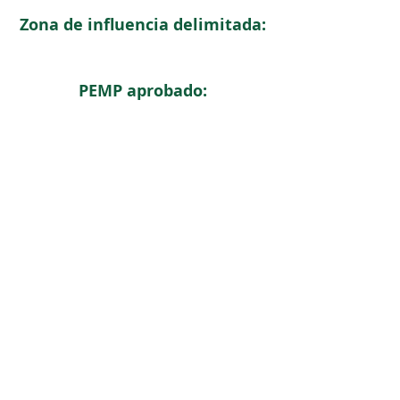
Zona de influencia delimitada:
PEMP aprobado:
< Regresar
ICOMOS COLOMBIA
Comité Nacional de Monumentos y Sitios
CONTACTO
Carrera 6 No. 11 - 73 Of. 301. Bogotá, Colombia