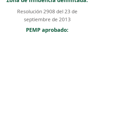
Zona de influencia delimitada:
Resolución 2908 del 23 de
septiembre de 2013
PEMP aprobado:
< Regresar
ICOMOS COLOMBIA
Comité Nacional de Monumentos y Sitios
CONTACTO
Carrera 6 No. 11 - 73 Of. 301. Bogotá, Colombia