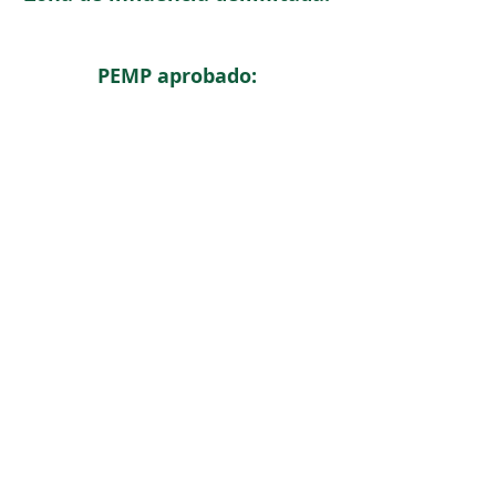
PEMP aprobado:
< Regresar
ICOMOS COLOMBIA
Comité Nacional de Monumentos y Sitios
CONTACTO
Carrera 6 No. 11 - 73 Of. 301. Bogotá, Colombia
icomoscolombia.presidencia@gmail.com
|
icomoscolombia.secretario@gmail.com