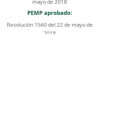
mayo de 2018
PEMP aprobado:
Resolución 1560 del 22 de mayo de
2018
< Regresar
ICOMOS COLOMBIA
Comité Nacional de Monumentos y Sitios
CONTACTO
Carrera 6 No. 11 - 73 Of. 301. Bogotá, Colombia
icomoscolombia.presidencia@gmail.com
|
icomoscolombia.secretario@gmail.com