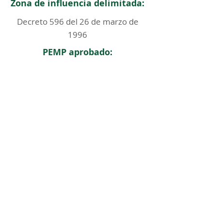
Zona de influencia delimitada:
Decreto 596 del 26 de marzo de
1996
PEMP aprobado:
< Regresar
ICOMOS COLOMBIA
Comité Nacional de Monumentos y Sitios
CONTACTO
Carrera 6 No. 11 - 73 Of. 301. Bogotá, Colombia