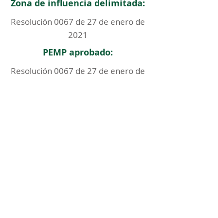
Zona de influencia delimitada:
Resolución 0067 de 27 de enero de
2021
PEMP aprobado:
Resolución 0067 de 27 de enero de
2021
< Regresar
ICOMOS COLOMBIA
Comité Nacional de Monumentos y Sitios
CONTACTO
Carrera 6 No. 11 - 73 Of. 301. Bogotá, Colombia