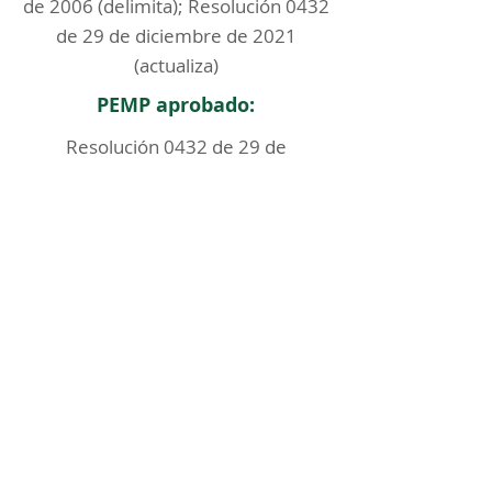
de 2006 (delimita); Resolución 0432
de 29 de diciembre de 2021
(actualiza)
PEMP aprobado:
Resolución 0432 de 29 de
diciembre de 2021
< Regresar
ICOMOS COLOMBIA
Comité Nacional de Monumentos y Sitios
CONTACTO
Carrera 6 No. 11 - 73 Of. 301. Bogotá, Colombia